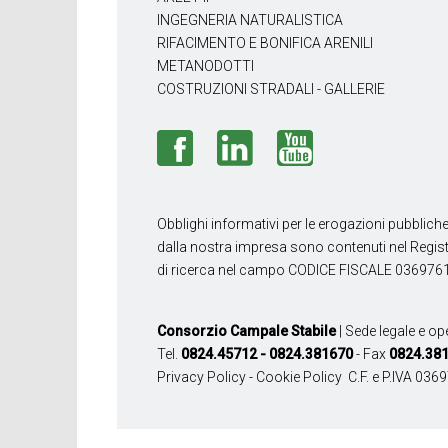
INGEGNERIA NATURALISTICA
RIFACIMENTO E BONIFICA ARENILI
METANODOTTI
COSTRUZIONI STRADALI - GALLERIE
Obblighi informativi per le erogazioni pubbliche
dalla nostra impresa sono contenuti nel Registro
di ricerca nel campo CODICE FISCALE 03697
Consorzio Campale Stabile
| Sede legale e op
Tel.
0824.45712 - 0824.381670
- Fax
0824.38
Privacy Policy
-
Cookie Policy
C.F. e P.IVA 03697