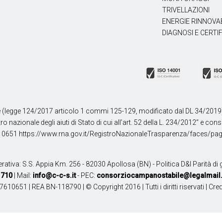
TRIVELLAZIONI
ENERGIE RINNOVA
DIAGNOSI E CERTI
 (legge 124/2017 articolo 1 commi 125-129, modificato dal DL 34/2019): gli
 nazionale degli aiuti di Stato di cui all’art. 52 della L. 234/2012” e con
610651
https://www.rna.gov.it/RegistroNazionaleTrasparenza/faces/pa
erativa: S.S. Appia Km. 256 - 82030 Apollosa (BN) -
Politica D&I Parità di
1710
| Mail:
info@c-c-s.it
- PEC:
consorziocampanostabile@legalmail.
610651 | REA BN-118790 | © Copyright 2016 | Tutti i diritti riservati | Cred