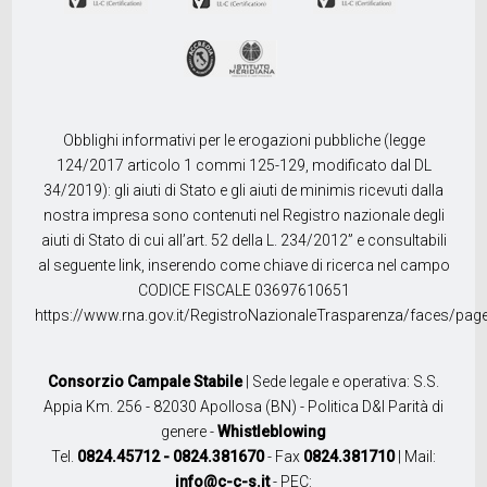
Obblighi informativi per le erogazioni pubbliche (legge
124/2017 articolo 1 commi 125-129, modificato dal DL
34/2019): gli aiuti di Stato e gli aiuti de minimis ricevuti dalla
nostra impresa sono contenuti nel Registro nazionale degli
aiuti di Stato di cui all’art. 52 della L. 234/2012” e consultabili
al seguente link, inserendo come chiave di ricerca nel campo
CODICE FISCALE 03697610651
https://www.rna.gov.it/RegistroNazionaleTrasparenza/faces/pag
Consorzio Campale Stabile
| Sede legale e operativa: S.S.
Appia Km. 256 - 82030 Apollosa (BN) -
Politica D&I Parità di
genere
-
Whistleblowing
Tel.
0824.45712 - 0824.381670
- Fax
0824.381710
| Mail:
info@c-c-s.it
- PEC: