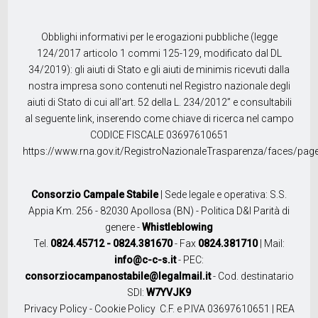
Obblighi informativi per le erogazioni pubbliche (legge
124/2017 articolo 1 commi 125-129, modificato dal DL
34/2019): gli aiuti di Stato e gli aiuti de minimis ricevuti dalla
nostra impresa sono contenuti nel Registro nazionale degli
aiuti di Stato di cui all’art. 52 della L. 234/2012” e consultabili
al seguente link, inserendo come chiave di ricerca nel campo
CODICE FISCALE 03697610651
https://www.rna.gov.it/RegistroNazionaleTrasparenza/faces/pag
Consorzio Campale Stabile
| Sede legale e operativa: S.S.
Appia Km. 256 - 82030 Apollosa (BN) -
Politica D&I Parità di
genere
-
Whistleblowing
Tel.
0824.45712 - 0824.381670
- Fax
0824.381710
| Mail:
info@c-c-s.it
- PEC:
consorziocampanostabile@legalmail.it
- Cod. destinatario
SDI:
W7YVJK9
Privacy Policy
-
Cookie Policy
C.F. e P.IVA 03697610651 | REA