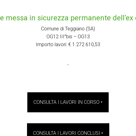
 e messa in sicurezza permanente dell’ex 
Comune di Teggiano (SA)
OG12 III°bis – OG13
Importo lavori: € 1.272.610,53
-
CONSULTA I LAVORI IN CORSO ‣
CONSULTA I LAVORI CONCLUSI ‣